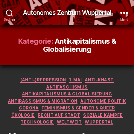
Autonomes Zentrum Wuppertal
Suchen
Menü
Kategorie:
Antikapitalismus &
Globalisierung
Kategorien
(ANTI-)REPRESSION
1. MAI
ANTI-KNAST
ANTIFASCHISMUS
ANTIKAPITALISMUS & GLOBALISIERUNG
ANTIRASSISMUS & MIGRATION
AUTONOME POLITIK
CORONA
FEMINISMUS & GENDER & QUEER
ÖKOLOGIE
RECHT AUF STADT
SOZIALE KÄMPFE
TECHNOLOGIE
WELTWEIT
WUPPERTAL