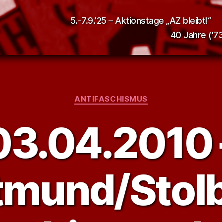
5.-7.9.’25 – Aktionstage „AZ bleibt!“
40 Jahre ('73
Kategorien
ANTIFASCHISMUS
03.04.2010 
tmund/Stolb