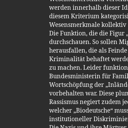
werden innerhalb dieser Ide
diesem Kriterium kategoris
Wesensmerkmale kollektiv 
Die Funktion, die die Figur 
durchschauen. So sollen Mig
herausfallen, die als Feind
Kriminalität behaftet werd
zu machen. Leider funktionie
Bundesministerin für Famil
Wortschöpfung der „Inländer
vorbehalten war. Diese plu
Rassismus negiert zudem je
welcher „Biodeutsche“ muss
institutioneller Diskrimini
Die Nazis und ihre Märtye