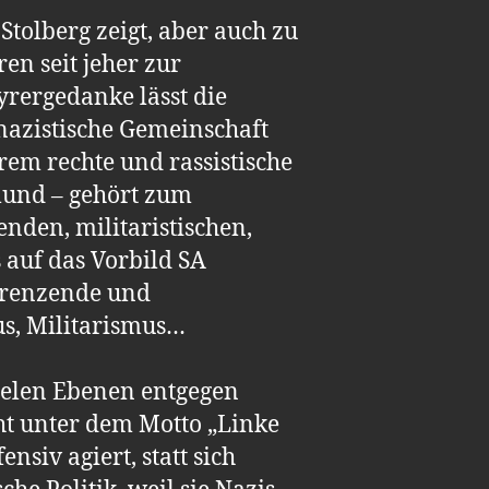
tolberg zeigt, aber auch zu
n seit jeher zur
yrergedanke lässt die
nazistische Gemeinschaft
rem rechte und rassistische
tmund – gehört zum
enden, militaristischen,
 auf das Vorbild SA
grenzende und
us, Militarismus…
ielen Ebenen entgegen
ht unter dem Motto „Linke
nsiv agiert, statt sich