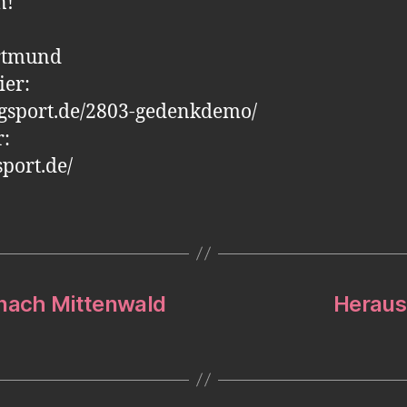
n!
ortmund
ier:
ogsport.de/2803-gedenkdemo/
r:
port.de/
 nach Mittenwald
Heraus