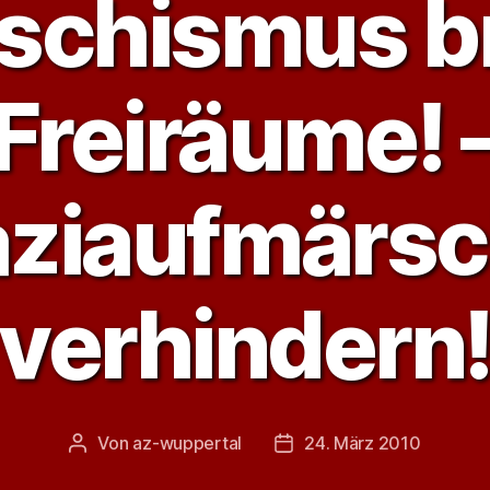
aschismus b
Freiräume! 
ziaufmärs
verhindern
Von
az-wuppertal
24. März 2010
Beitragsautor
Veröffentlichungsdatum