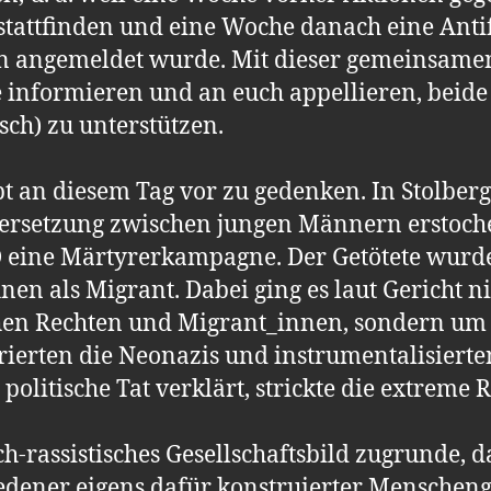
tattfinden und eine Woche danach eine Anti
en angemeldet wurde. Mit dieser gemeinsame
 informieren und an euch appellieren, beid
ch) zu unterstützen.
t an diesem Tag vor zu gedenken. In Stolberg
ersetzung zwischen jungen Männern erstoche
D eine Märtyrerkampagne. Der Getötete wurd
ihnen als Migrant. Dabei ging es laut Gericht 
en Rechten und Migrant_innen, sondern um 
norierten die Neonazis und instrumentalisiert
politische Tat verklärt, strickte die extreme 
sch-rassistisches Gesellschaftsbild zugrunde, 
edener eigens dafür konstruierter Menschen