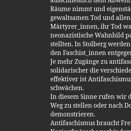
ausschließlich dem Abwehrka
Räume nimmt und eigenständ
gewaltsamen Tod und allen 
Märtyrer_innen, ihr Tod war
neonazistische Wahnbild pa
stellten. In Stolberg werd
den Faschist_innen entgegen
Je mehr Zugänge zu antifasch
solidarischer die verschie
effektiver ist Antifaschismu
schwächen.
In diesem Sinne rufen wir d
Weg zu stellen oder nach D
demonstrieren.
Antifaschismus braucht Fr