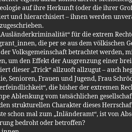
ologie auf ihre Herkunft (oder die ihrer Gro
iert und hierarchisiert – ihnen werden unve
zugeschrieben.
„Ausländerkriminalität“ für die extrem Rechte 
rant_innen, die per se aus dem völkischen Ge
e der Volksgemeinschaft betrachtet werden, m
en, um den Effekt der Ausgrenzung einer bre
rt dieser „Trick“ allzuoft allzugut – auch he
ie, Senioren, Frauen und Jugend, Frau Schröd
feindlichkeit“, die bisher der extremen Rech
mpe Ablenkung vom tatsächlichen gesellschaf
den strukturellen Charakter dieses Herrschaf
te schon mal zum „Inländeramt“, ist von Ab
erung bedroht oder betroffen?
r_innen