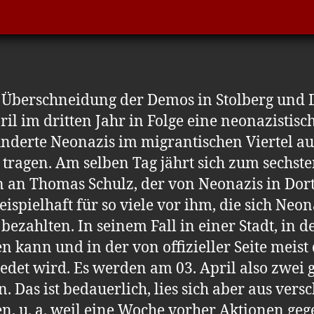
en Überschneidung der Demos in Stolberg un
ril im dritten Jahr in Folge eine neonazistis
underte Neonazis im migrantischen Viertel a
 tragen. Am selben Tag jährt sich zum sechste
 an Thomas Schulz, der von Neonazis in Do
spielhaft für so viele vor ihm, die sich Neon
ezahlten. In seinem Fall in einer Stadt, in d
n kann und in der von offizieller Seite meis
det wird. Es werden am 03. April also zwei g
. Das ist bedauerlich, lies sich aber aus ve
en, u. a. weil eine Woche vorher Aktionen ge