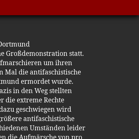
d Dortmund
che Großdemonstration statt.
ufmarschieren um ihren
n Mal die antifaschistische
rtmund ermordet wurde.
azis in den Weg stellten
er die extreme Rechte
t dazu geschwiegen wird
rößere antifaschistische
rschiedenen Umständen leider
gen die Aufmärsche von pro