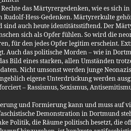
echte das Märtyrergedenken, wie es sich in S
 Rudolf-Hess-Gedenken. Märtyrerkulte gehöre
d sind auch heute identitätsstiftend. Der Märt
chen sich als Opfer fühlen. So wird die neo
, für den jedes Opfer legitim erscheint. Ext
igt. Auch das politische Morden – wie in Dor
das Bild eines starken, allen Umständen trotz
ldaten. Nicht umsonst werden junge Neonazis
angeblich eigene Unterdrückung werden aus
forciert – Rassismus, Sexismus, Antisemitism
sierung und Formierung kann und muss auf v
ifaschistische Demonstration in Dortmund ste
 Politik, die Räume politisch besetzt, die offe