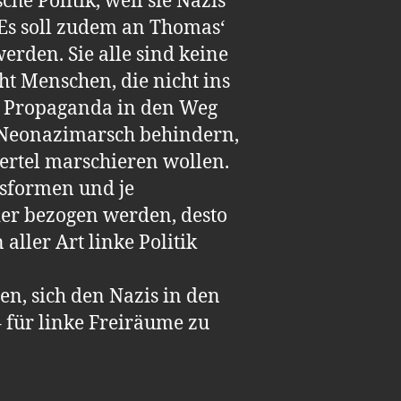
he Politik, weil sie Nazis
 Es soll zudem an Thomas‘
rden. Sie alle sind keine
ht Menschen, die nicht ins
nd Propaganda in den Weg
n Neonazimarsch behindern,
iertel marschieren wollen.
onsformen und je
der bezogen werden, desto
aller Art linke Politik
en, sich den Nazis in den
 für linke Freiräume zu