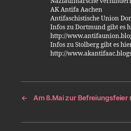
Naziaufmärsche verhinder
AK Antifa Aachen
Antifaschistische Union D
Infos zu Dortmund gibt es h
http://www.antifaunion.bl
Infos zu Stolberg gibt es hie
http://www.akantifaac.blogs
←
Am 8.Mai zur Befreiungsfeier