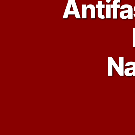
Antif
Na