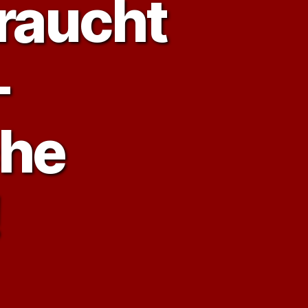
raucht
–
che
!