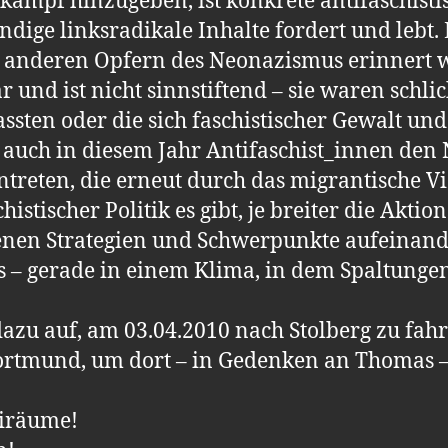
mpf hinzugeben, ist konkrete antifaschistisc
ige linksradikale Inhalte fordert und lebt.
anderen Opfern des Neonazismus erinnert we
 und ist nicht sinnstiftend – sie waren schlic
ssten oder die sich faschistischer Gewalt u
en auch in diesem Jahr Antifaschist_innen de
treten, die erneut durch das migrantische V
istischer Politik es gibt, je breiter die Akti
denen Strategien und Schwerpunkte aufeinan
s – gerade in einem Klima, in dem Spaltungen 
azu auf, am 03.04.2010 nach Stolberg zu fahr
ortmund, um dort – in Gedenken an Thomas –
eiräume!