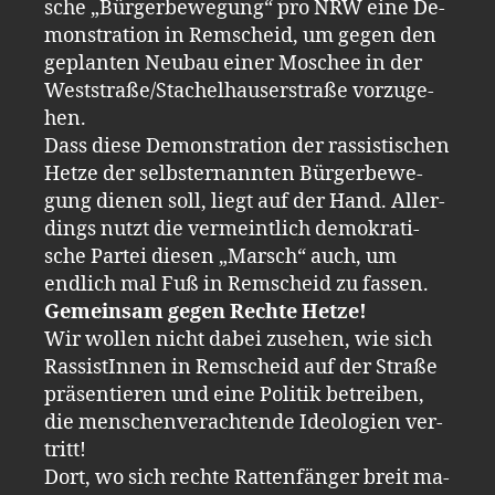
sche „Bür­ger­be­we­gung“ pro NRW eine De­
mons­tra­ti­on in Rem­scheid, um gegen den
ge­plan­ten Neu­bau einer Mo­schee in der
West­stra­ße/Sta­chel­hau­ser­stra­ße vor­zu­ge­
hen.
Dass diese De­mons­tra­ti­on der ras­sis­ti­schen
Hetze der selbst­er­nann­ten Bür­ger­be­we­
gung die­nen soll, liegt auf der Hand. Al­ler­
dings nutzt die ver­meint­lich demo­kra­ti­
sche Par­tei die­sen „Marsch“ auch, um
endlich mal Fuß in Rem­scheid zu fas­sen.
Ge­mein­sam gegen Rech­te Hetze!
Wir wol­len nicht dabei zu­se­hen, wie sich
Ras­sis­tIn­nen in Rem­scheid auf der Stra­ße
prä­sen­tie­ren und eine Po­li­tik be­trei­ben,
die menschenver­ach­ten­de Ideo­lo­gi­en ver­
tritt!
Dort, wo sich rech­te Rat­ten­fän­ger breit ma­