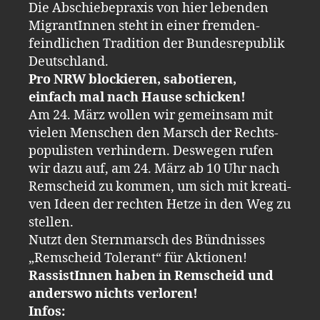
Die Ab­schie­be­pra­xis von hier le­ben­den
Mi­gran­tIn­nen steht in einer frem­den­
feind­li­chen Tra­di­ti­on der Bun­des­re­pu­blik
Deutsch­land.
Pro NRW blo­ckie­ren, sa­bo­tie­ren,
ein­fach mal nach Hause schi­cken!
Am 24. März wol­len wir ge­mein­sam mit
vie­len Men­schen den Marsch der Rechts­
po­pu­lis­ten ver­hin­dern. Des­we­gen rufen
wir dazu auf, am 24. März ab 10 Uhr nach
Rem­scheid zu kom­men, um sich mit krea­ti­
ven Ideen der rech­ten Hetze in den Weg zu
stel­len.
Nutzt den Stern­marsch des Bünd­nis­ses
„Remscheid To­le­rant“ für Ak­tionen!
Ras­sis­tIn­nen haben in Rem­scheid und
an­ders­wo nichts ver­lo­ren!
Infos: