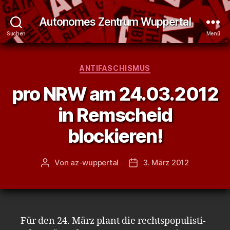
Autonomes Zentrum Wuppertal
Suchen
Menü
Kategorien
ANTIFASCHISMUS
pro NRW am 24.03.2012
in Remscheid
blockieren!
Von
az-wuppertal
3. März 2012
Beitragsautor
Veröffentlichungsdatum
Für den 24. März plant die rechts­po­pu­lis­ti­