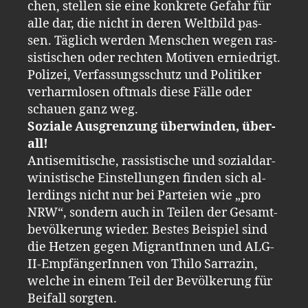
chen, stel­len sie eine konkre­te Ge­fahr für
alle dar, die nicht in deren Welt­bild pas­
sen. Täglich wer­den Men­schen wegen ras­
sis­ti­schen oder rech­ten Mo­ti­ven ernied­rigt.
Poli­zei, Ver­fas­sungs­schutz und Po­li­ti­ker
ver­harm­lo­sen oft­mals diese Fälle oder
schau­en ganz weg.
So­zia­le Aus­gren­zung über­win­den, über­
all!
An­ti­se­mi­ti­sche, ras­sis­ti­sche und so­zi­al­dar­
wi­nis­ti­sche Ein­stel­lun­gen fin­den sich al­
ler­dings nicht nur bei Par­tei­en wie „pro
NRW“, son­dern auch in Tei­len der Ge­samt­
be­völ­ke­rung wie­der. Bes­tes Bei­spiel sind
die Het­zen gegen Mi­gran­tIn­nen und ALG-​
II-Empfän­ge­rIn­nen von Thilo Sar­ra­zin,
wel­che in einem Teil der Be­völ­ke­rung für
Bei­fall sorg­ten.