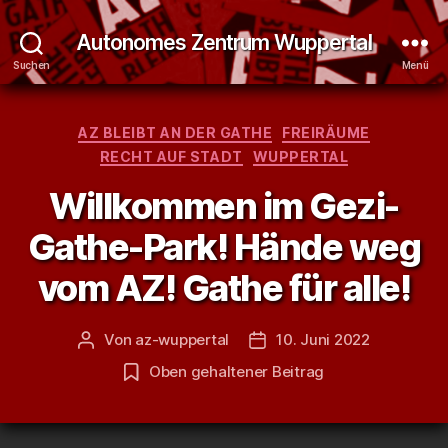
Autonomes Zentrum Wuppertal
Suchen
Menü
Kategorien
AZ BLEIBT AN DER GATHE
FREIRÄUME
RECHT AUF STADT
WUPPERTAL
Willkommen im Gezi-
Gathe-Park! Hände weg
vom AZ! Gathe für alle!
Von
az-wuppertal
10. Juni 2022
Beitragsautor
Veröffentlichungsdatum
Oben gehaltener Beitrag