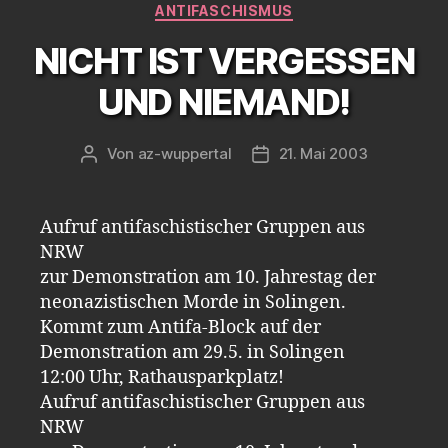
Kategorien
ANTIFASCHISMUS
Kriegsverbreche
kommen
NICHT IST VERGESSEN
nach
UND NIEMAND!
Mittenwald“
Von
az-wuppertal
21. Mai 2003
Beitragsautor
Veröffentlichungsdatum
Aufruf antifaschistischer Gruppen aus
NRW
zur Demonstration am 10. Jahrestag der
neonazistischen Morde in Solingen.
Kommt zum Antifa-Block auf der
Demonstration am 29.5. in Solingen
12:00 Uhr, Rathausparkplatz!
Aufruf antifaschistischer Gruppen aus
NRW