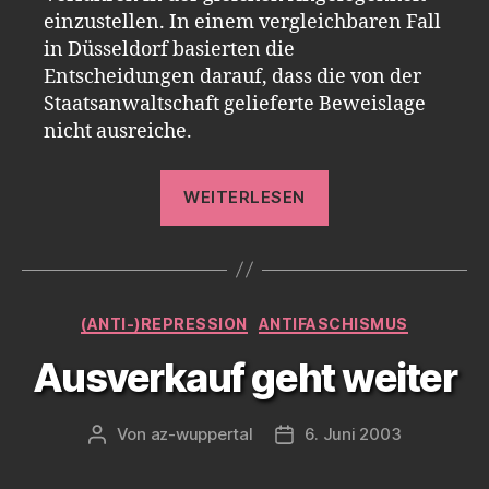
einzustellen. In einem vergleichbaren Fall
in Düsseldorf basierten die
Entscheidungen darauf, dass die von der
Staatsanwaltschaft gelieferte Beweislage
nicht ausreiche.
„Gleicher
WEITERLESEN
Fall,
anderes
Urteil“
Kategorien
(ANTI-)REPRESSION
ANTIFASCHISMUS
Ausverkauf geht weiter
Von
az-wuppertal
6. Juni 2003
Beitragsautor
Veröffentlichungsdatum