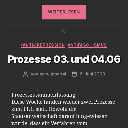
„Ausverkauf
WEITERLESEN
geht
weiter“
Kategorien
(ANTI-)REPRESSION
ANTIFASCHISMUS
Prozesse 03. und 04.06
Von
az-wuppertal
6. Juni 2003
Beitragsautor
Veröffentlichungsdatum
Prozesszusammenfassung
Diese Woche fanden wieder zwei Prozesse
zum 11.1. statt. Obwohl die
Staatsanwaltschaft darauf hingewiesen
wurde, dass ein Verfahren vom