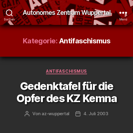
Autonomes Zentrum Wuppertal
Suchen
Menü
Kategorie:
Antifaschismus
Kategorien
ANTIFASCHISMUS
Gedenktafel für die
Opfer des KZ Kemna
Von
az-wuppertal
4. Juli 2003
Beitragsautor
Veröffentlichungsdatum