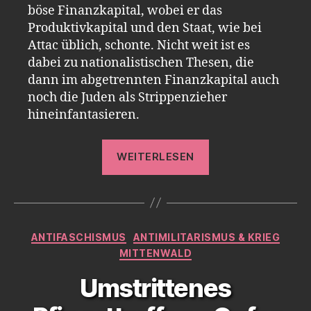
böse Finanzkapital, wobei er das
Produktivkapital und den Staat, wie bei
Attac üblich, schonte. Nicht weit ist es
dabei zu nationalistischen Thesen, die
dann im abgetrennten Finanzkapital auch
noch die Juden als Strippenzieher
hineinfantasieren.
„NPD
WEITERLESEN
und
Attac
Hand
in
Kategorien
ANTIFASCHISMUS
ANTIMILITARISMUS & KRIEG
Hand“
MITTENWALD
Umstrittenes