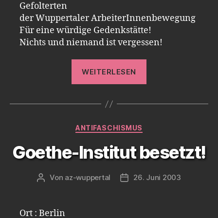
Gefolterten
der Wuppertaler ArbeiterInnenbewegung
Für eine würdige Gedenkstätte!
Nichts und niemand ist vergessen!
„Gedenktafel
WEITERLESEN
für
die
Opfer
des
Kategorien
ANTIFASCHISMUS
KZ
Kemna“
Goethe-Institut besetzt!
Von
az-wuppertal
26. Juni 2003
Beitragsautor
Veröffentlichungsdatum
Ort : Berlin