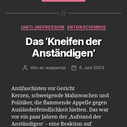
Ermittlungsverf
gegen
AntifaschistInne
Kategorien
(ANTI-)REPRESSION
ANTIFASCHISMUS
in
Wuppertal.“
Das ‘Kneifen der
Anständigen’
Von
az-wuppertal
6. Juni 2003
Beitragsautor
Veröffentlichungsdatum
Antifaschisten vor Gericht
Kerzen, schweigende Mahnwachen und
Politiker, die flammende Appelle gegen
Ausländerfeindlichkeit hielten. Das war
vor ein paar Jahren der ‚Aufstand der
Anständigen‘ – eine Reaktion auf