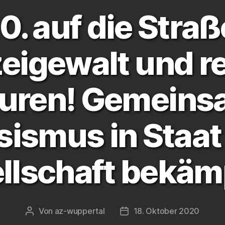
0. auf die Stra
zeigewalt und r
turen! Gemeins
sismus in Staat
llschaft bekäm
Von
az-wuppertal
18. Oktober 2020
Beitragsautor
Veröffentlichungsdatum