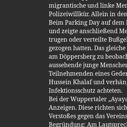
migrantische und linke Me
Polizeiwillkür. Allein in d
Beim Parking Day auf dem L
und zeigte anschließend M
trugen oder verteilte Bußg
gezogen hatten. Das gleich
am Döppersberg zu beobacht
aussehende junge Menschen 
Teilnehmenden eines Geden
Hussein Khalaf und verhäng
Infektionsschutz achteten.
Bei der Wuppertaler „Ayaya
Anzeigen. Diese richten si
Verstoßes gegen das Verein
Begründung: Am Lautsprec