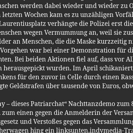
nschen werden dabei wieder und wieder zu O
en letzten Wochen kam es zu unzähligen Vorfäl
aurentiusplatz verhängte die Polizei erst di
enschen wegen Vermummung an, weil sie zusä
elder an Menschen, die die Maske kurzzeitig
e Vorgehen war bei einer Demonstration für d
en. Bei beiden Aktionen fiel auf, dass vor A
herausgepickt wurden. Im April schikanierte 
kens für den zuvor in Celle durch einen Ras
te Geldstrafen über tausende von Euros, ob
y – dieses Patriarchat“ Nachttanzdemo zum 
ch zum einen gegen die Anmelderin der Vers
sgesetz und Verstoßes gegen das Versammlung
herwagen hing ein linksunten.indymedia-T