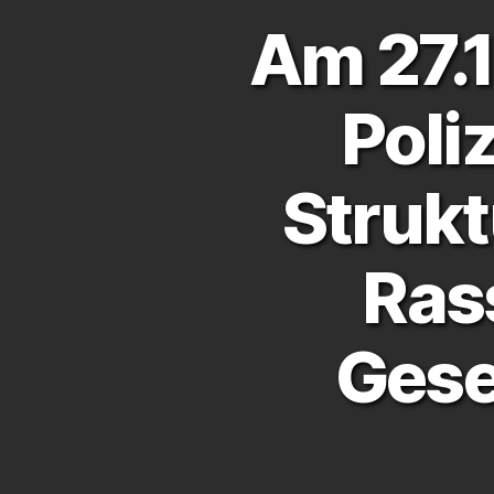
Am 27.1
Poli
Struk
Ras
Gese