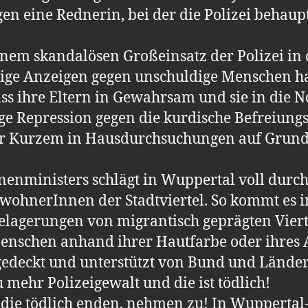
egen eine Rednerin, bei der die Polizei behaup
nem skandalösen Großeinsatz der Polizei in
tige Anzeigen gegen unschuldige Menschen ha
ss ihre Eltern in Gewahrsam und sie in die 
tige Repression gegen die kurdische Befreiun
or Kurzem in Hausdurchsuchungen auf Grund 
ministers schlägt in Wuppertal voll durch.
ewohnerInnen der Stadtviertel. So kommt es 
lagerungen von migrantisch geprägten Viert
 Menschen anhand ihrer Hautfarbe oder ihres
gedeckt und unterstützt von Bund und Länder
u mehr Polizeigewalt und die ist tödlich!
n, die tödlich enden, nehmen zu! In Wuppert