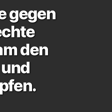
ße gegen
echte
am den
 und
pfen.