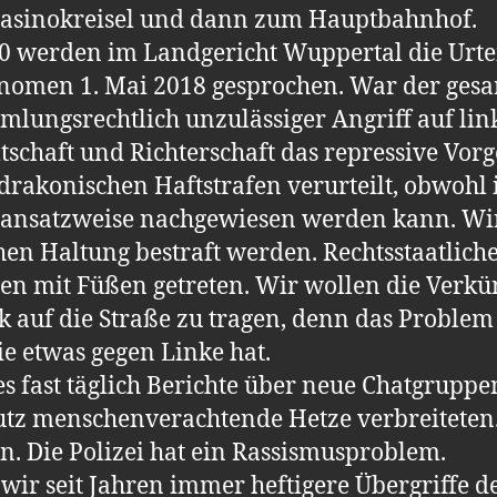
sinokreisel und dann zum Hauptbahnhof.
0 werden im Landgericht Wuppertal die Urtei
omen 1. Mai 2018 gesprochen. War der gesam
lungsrechtlich unzulässiger Angriff auf lin
tschaft und Richterschaft das repressive Vorg
drakonischen Haftstrafen verurteilt, obwohl 
 ansatzweise nachgewiesen werden kann. Wi
hen Haltung bestraft werden. Rechtsstaatlich
n mit Füßen getreten. Wir wollen die Verkü
k auf die Straße zu tragen, denn das Problem 
ie etwas gegen Linke hat.
s fast täglich Berichte über neue Chatgruppe
tz menschenverachtende Hetze verbreiteten. E
n. Die Polizei hat ein Rassismusproblem.
ir seit Jahren immer heftigere Übergriffe de