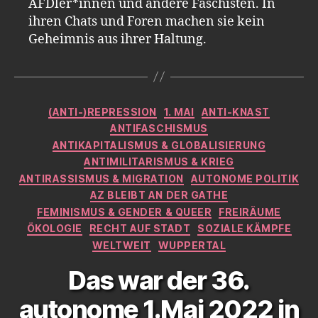
AFDler*innen und andere Faschisten. In
ihren Chats und Foren machen sie kein
Geheimnis aus ihrer Haltung.
Kategorien
(ANTI-)REPRESSION
1. MAI
ANTI-KNAST
ANTIFASCHISMUS
ANTIKAPITALISMUS & GLOBALISIERUNG
ANTIMILITARISMUS & KRIEG
ANTIRASSISMUS & MIGRATION
AUTONOME POLITIK
AZ BLEIBT AN DER GATHE
FEMINISMUS & GENDER & QUEER
FREIRÄUME
ÖKOLOGIE
RECHT AUF STADT
SOZIALE KÄMPFE
WELTWEIT
WUPPERTAL
Das war der 36.
autonome 1.Mai 2022 in