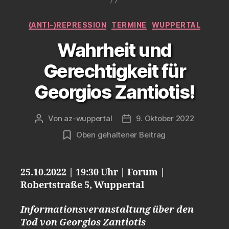
Kategorien
(ANTI-)REPRESSION
TERMINE
WUPPERTAL
Wahrheit und
Gerechtigkeit für
Georgios Zantiotis!
Von
az-wuppertal
9. Oktober 2022
Beitragsautor
Veröffentlichungsdatum
Oben gehaltener Beitrag
25.10.2022 | 19:30 Uhr | Forum |
Robertstraße 5, Wuppertal
Informationsveranstaltung über den
Tod von Georgios Zantiotis