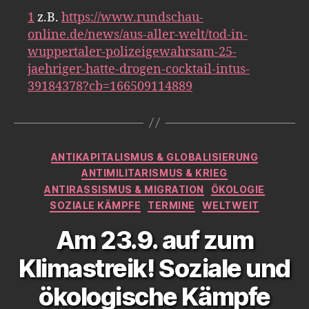
1
z.B.
https://www.rundschau-
online.de/news/aus-aller-welt/tod-in-
wuppertaler-polizeigewahrsam-25-
jaehriger-hatte-drogen-cocktail-intus-
39184378?cb=166509114889
Kategorien
ANTIKAPITALISMUS & GLOBALISIERUNG
ANTIMILITARISMUS & KRIEG
ANTIRASSISMUS & MIGRATION
ÖKOLOGIE
SOZIALE KÄMPFE
TERMINE
WELTWEIT
Am 23.9. auf zum
Klimastreik! Soziale und
ökologische Kämpfe